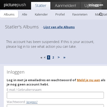
picture
push
Statler
Aanmelden!
Upload
Inloggen
Albums
Alle
Kalender
Profiel
Favorieten
Mail Stat
Statler's Albums
Lijst van alle Albums
-
This account has been suspended. If this is your account,
please log in to see what action you can take.
>
»
«
<
1
2
Inloggen
Log in met je emailadres en wachtwoord of
Meld je nu aan
als
je nog geen account hebt.
E-mail / Gebruikersnaam:
Wachtwoord:
Vergeten?